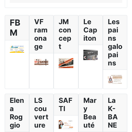
FB
VF
JM
Le
Les
ram
con
Cap
pai
M
ona
cep
iton
ns
ge
t
galo
pai
ns
Elen
LS
SAF
Mar
La
a
cou
TI
y
K-
Rog
vert
Bea
BA
gio
ure
uté
NE