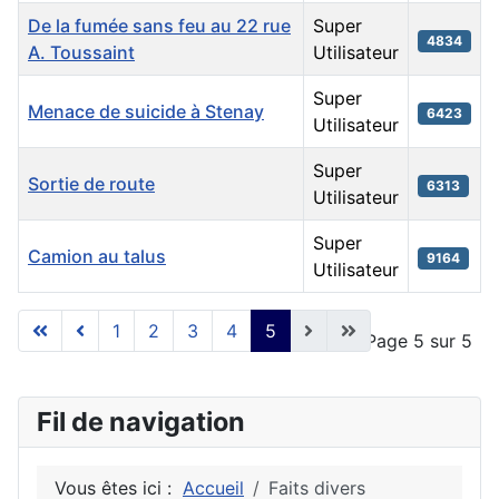
De la fumée sans feu au 22 rue
Super
4834
A. Toussaint
Utilisateur
Super
Menace de suicide à Stenay
6423
Utilisateur
Super
Sortie de route
6313
Utilisateur
Super
Camion au talus
9164
Utilisateur
Articles
1
2
3
4
5
Page 5 sur 5
Fil de navigation
Vous êtes ici :
Accueil
Faits divers