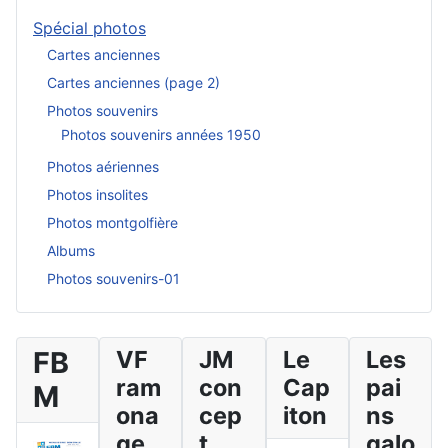
Spécial photos
Cartes anciennes
Cartes anciennes (page 2)
Photos souvenirs
Photos souvenirs années 1950
Photos aériennes
Photos insolites
Photos montgolfière
Albums
Photos souvenirs-01
FB
VF
JM
Le
Les
ram
con
Cap
pai
M
ona
cep
iton
ns
ge
t
galo