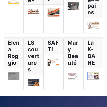
pai
ns
Elen
LS
SAF
Mar
La
a
cou
TI
y
K-
Rog
vert
Bea
BA
gio
ure
uté
NE
s