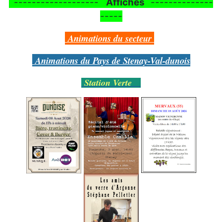
-------------------
Affiches
--------------
-----
Animations du secteur
Animations du Pays de Stenay-Val-dunois
Station Verte