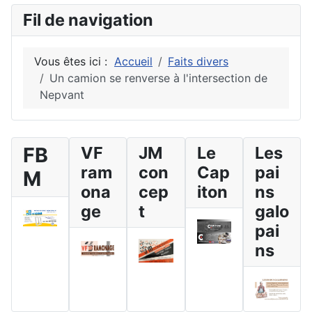
Fil de navigation
Vous êtes ici :
Accueil
Faits divers
Un camion se renverse à l'intersection de
Nepvant
FB
VF
JM
Le
Les
ram
con
Cap
pai
M
ona
cep
iton
ns
ge
t
galo
pai
ns