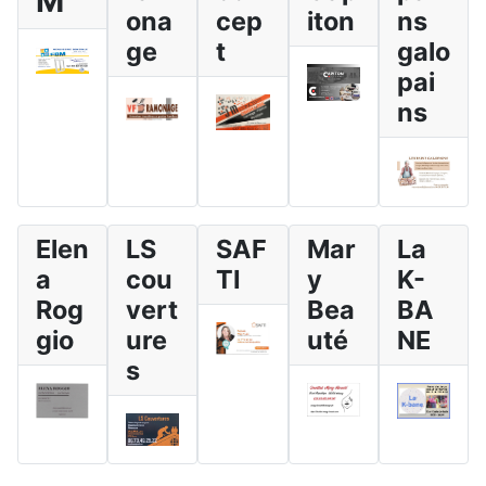
M
ona
cep
iton
ns
ge
t
galo
pai
ns
Elen
LS
SAF
Mar
La
a
cou
TI
y
K-
Rog
vert
Bea
BA
gio
ure
uté
NE
s