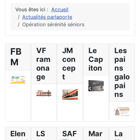
Vous êtes ici :
Accueil
Actualités parlaporte
Opération sérénité séniors
FB
VF
JM
Le
Les
ram
con
Cap
pai
M
ona
cep
iton
ns
ge
t
galo
pai
ns
Elen
LS
SAF
Mar
La