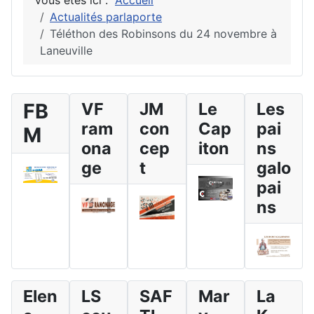
Vous êtes ici :
Accueil
Actualités parlaporte
Téléthon des Robinsons du 24 novembre à
Laneuville
FB
VF
JM
Le
Les
ram
con
Cap
pai
M
ona
cep
iton
ns
ge
t
galo
pai
ns
Elen
LS
SAF
Mar
La