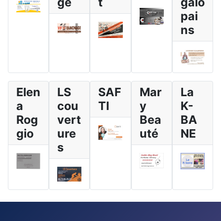
ge
t
galo
pai
ns
Elen
LS
SAF
Mar
La
a
cou
TI
y
K-
Rog
vert
Bea
BA
gio
ure
uté
NE
s