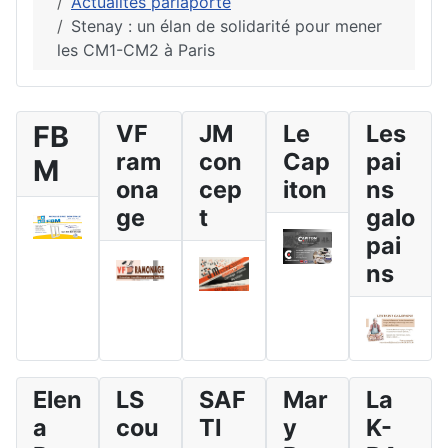
Actualités parlaporte
Stenay : un élan de solidarité pour mener
les CM1-CM2 à Paris
FB
VF
JM
Le
Les
ram
con
Cap
pai
M
ona
cep
iton
ns
ge
t
galo
pai
ns
Elen
LS
SAF
Mar
La
a
cou
TI
y
K-