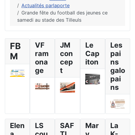
Actualités parlaporte
Grande fête du football des jeunes ce
samedi au stade des Tilleuls
FB
VF
JM
Le
Les
ram
con
Cap
pai
M
ona
cep
iton
ns
ge
t
galo
pai
ns
Elen
LS
SAF
Mar
La
a
cou
TI
y
K-