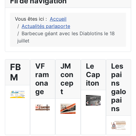
Fil de navigation
Vous êtes ici :
Accueil
Actualités parlaporte
Barbecue géant avec les Diablotins le 18
juillet
FB
VF
JM
Le
Les
ram
con
Cap
pai
M
ona
cep
iton
ns
ge
t
galo
pai
ns