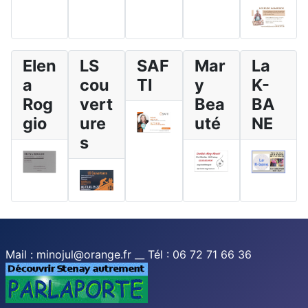
Elen
LS
SAF
Mar
La
a
cou
TI
y
K-
Rog
vert
Bea
BA
gio
ure
uté
NE
s
Mail : minojul@orange.fr __ Tél : 06 72 71 66 36