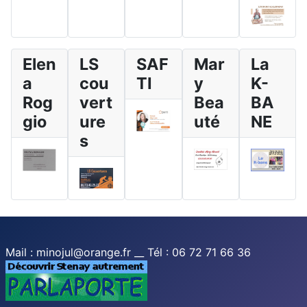
Elen
LS
SAF
Mar
La
a
cou
TI
y
K-
Rog
vert
Bea
BA
gio
ure
uté
NE
s
Mail : minojul@orange.fr __ Tél : 06 72 71 66 36