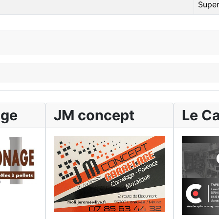
Super
age
JM concept
Le C