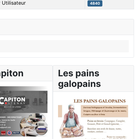
 Utilisateur
4840
apiton
Les pains
galopains