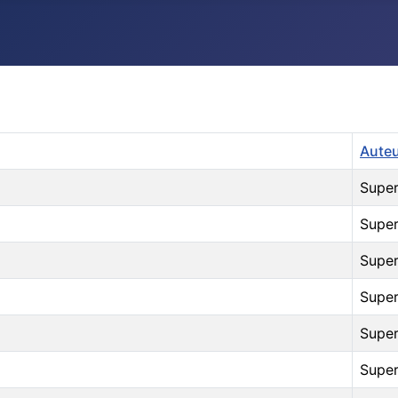
Aute
Super
Super
Super
Super
Super
Super